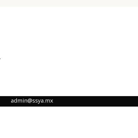
.
admin@ssya.mx